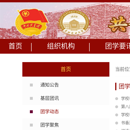
|
|
首页
组织机构
团学要
首页
当前位
通知公告
团
基层团讯
学校
第八
团学动态
学校
书香
团学聚焦