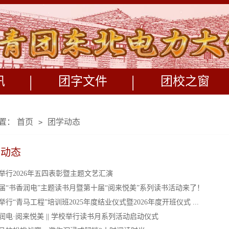
|
|
讯
团字文件
团校之窗
置：
首页
团学动态
>
学动态
举行2026年五四表彰暨主题文艺汇演
届“书香润电”主题读书月暨第十届“阅来悦美”系列读书活动来了！
举行“青马工程”培训班2025年度结业仪式暨2026年度开班仪式 ...
润电·阅来悦美 || 学校举行读书月系列活动启动仪式