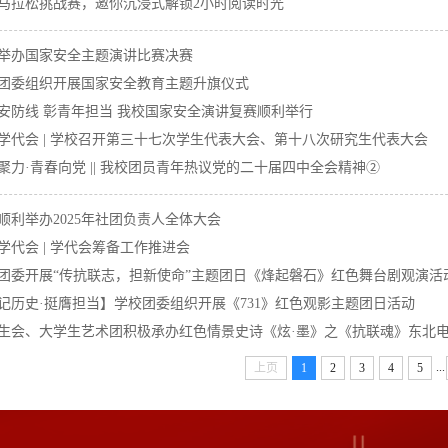
马拉松挑战赛，邀你沉浸式解锁2小时阅读时光
举办国家安全主题演讲比赛决赛
团委组织开展国家安全教育主题升旗仪式
安防线 彰青年担当 我校国家安全演讲复赛顺利举行
学代会 | 学校召开第三十七次学生代表大会、第十八次研究生代表大会
聚力·青春向党 || 我校团员青年热议党的二十届四中全会精神②
顺利举办2025年社团负责人全体大会
学代会 | 学代会筹备工作推进会
团委开展“传抗联志，担新使命”主题团日《烽起磐石》红色舞台剧观演活
记历史·挺膺担当】学校团委组织开展《731》红色观影主题团日活动
生会、大学生艺术团积极承办红色情景史诗《炫·墨》之《抗联魂》东北
...
上页
1
2
3
4
5