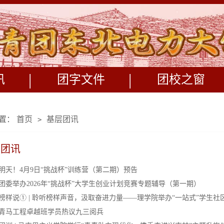
|
|
讯
团字文件
团校之窗
置：
首页
基层团讯
>
层团讯
明天！4月9日“挑战杯”训练营（第二期）预告
团委举办2026年“挑战杯”大学生创业计划竞赛专题辅导（第一期）
榜样说① | 聆听榜样声音，汲取奋进力量——理学院举办“一站式”学生
青马工程卓越班学员热议九三阅兵