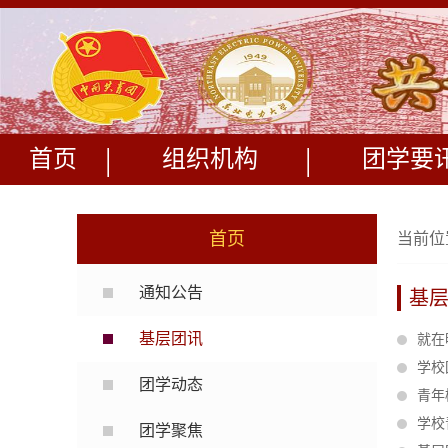
|
|
首页
组织机构
团学要
首页
当前位
通知公告
基
基层团讯
就在
学校
团学动态
青年
学校
团学聚焦