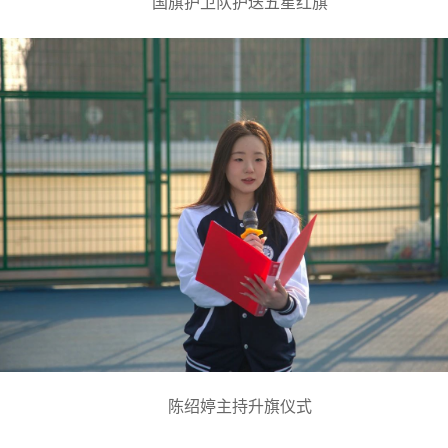
国旗护卫队护送五星红旗
陈绍婷主持升旗仪式