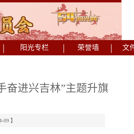
|
|
|
阳光专栏
荣誉墙
文
携手奋进兴吉林”主题升旗
09 】