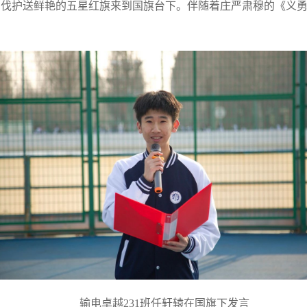
步伐护送鲜艳的五星红旗来到国旗台下。伴随着庄严肃穆的《义
输电卓越231班任轩辕在国旗下发言