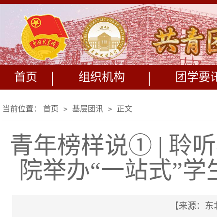
|
|
首页
组织机构
团学要
当前位置：
首页
基层团讯
正文
>
>
青年榜样说① | 
院举办“一站式”
【来源：东北电