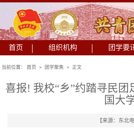
|
|
首页
组织机构
团学要
当前位置：
首页
团学聚焦
正文
>
>
喜报! 我校“乡”约踏寻民
国大
【来源：东北电力大