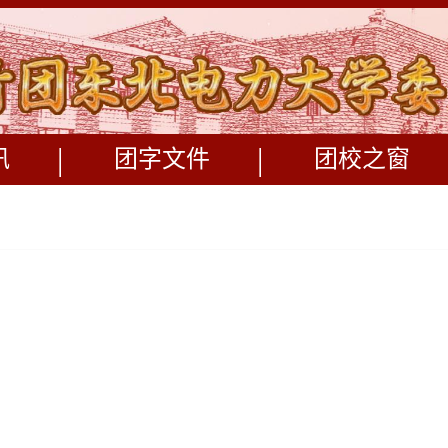
|
|
讯
团字文件
团校之窗